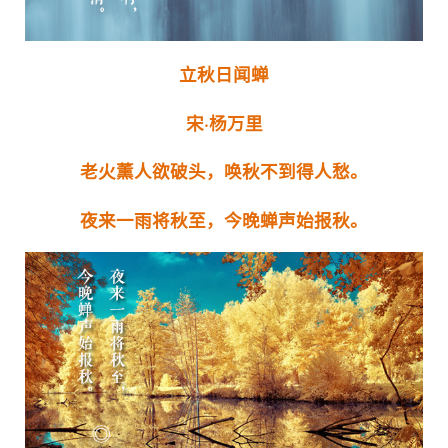
立秋日闻蝉
宋·杨万里
老火薰人欲破头，唤秋不到得人愁。
夜来一雨将秋至，今晚蝉声始报秋。