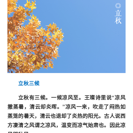
立秋三候
立秋有三候。一候凉风至。王璨诗里说“凉风
撤蒸暑，清云却炎晖。”凉风一来，吹走了闷热如
蒸笼的暑天，清云也退却了炎热的阳光。古人说西
方凄清之风谓之凉风，温变而凉气始肃也。因此凉