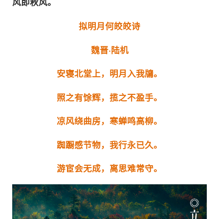
风即秋风。
拟明月何皎皎诗
魏晋·陆机
安寝北堂上，明月入我牖。
照之有馀辉，揽之不盈手。
凉风绕曲房，寒蝉鸣高柳。
踟蹰感节物，我行永已久。
游宦会无成，离思难常守。