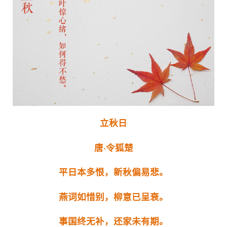
立秋日
唐·令狐楚
平日本多恨，新秋偏易悲。
燕词如惜别，柳意已呈衰。
事国终无补，还家未有期。