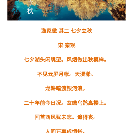
渔家傲 其二 七夕立秋
宋·秦观
七夕湖头闲眺望。风烟做出秋模样。
不见云屏月帐。天滉漾。
龙軿暗渡银河浪。
二十年前今日况。玄蟾乌鹊高楼上。
回首西风犹未忘。追得丧。
人间万事成惆怅。