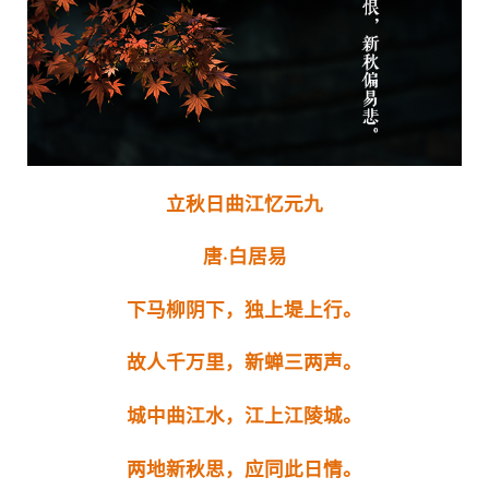
立秋日曲江忆元九
唐·白居易
下马柳阴下，独上堤上行。
故人千万里，新蝉三两声。
城中曲江水，江上江陵城。
两地新秋思，应同此日情。