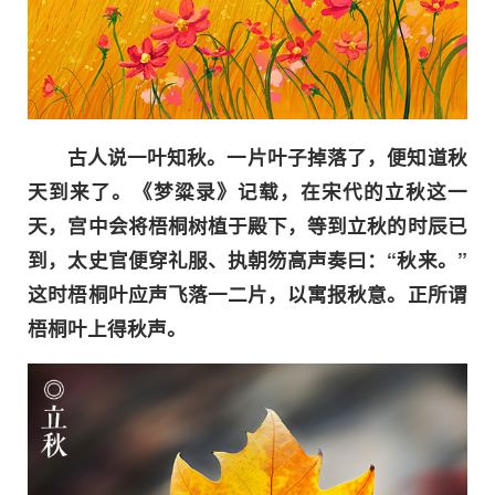
古人说一叶知秋。一片叶子掉落了，便知道秋
天到来了。《梦粱录》记载，在宋代的立秋这一
天，宫中会将梧桐树植于殿下，等到立秋的时辰已
到，太史官便穿礼服、执朝笏高声奏曰：“秋来。”
这时梧桐叶应声飞落一二片，以寓报秋意。正所谓
梧桐叶上得秋声。