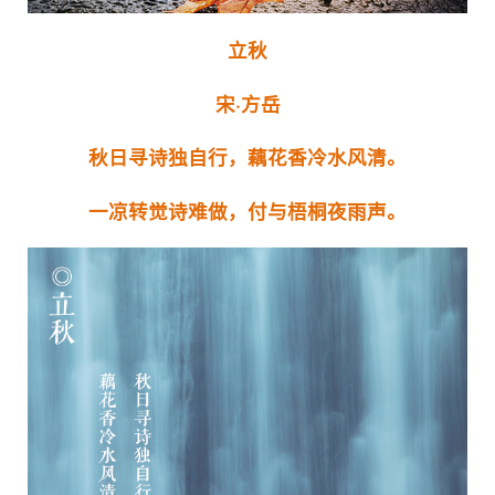
立秋
宋·方岳
秋日寻诗独自行，藕花香冷水风清。
一凉转觉诗难做，付与梧桐夜雨声。