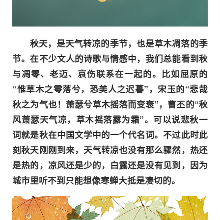
秋天，是天气转凉的季节，也是草木凋落的季
节。在不少文人的诗歌与情感中，我们总能看到秋
与凋零、老迈、哀伤联系在一起的。比如屈原的
“惟草木之零落兮，恐美人之迟暮”，宋玉的“悲哉
秋之为气也！萧瑟兮草木摇落而变衰”，曹丕的“秋
风萧瑟天气凉，草木摇落露为霜”。可以说悲秋一
词就是秋在中国文学中的一个代名词。不过此时此
刻秋天刚刚到来，天气转凉也没有那么骤然，热还
是热的，凉风还是少的，白露还是没有见到，因为
城市里听不到只能想像寒蝉大抵是凄切的。