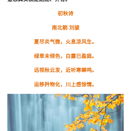
初秋诗
南北朝·刘骏
夏尽炎气微，火息凉风生。
绿草未倾色，白露已盈庭。
远视秋云发，近听寒蝉鸣。
运移矜物化，川上感馀情。