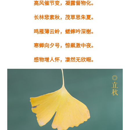
高风催节变，凝露督物化。
长林悲素秋，茂草思朱夏。
鸣雁薄云岭，蟋蟀吟深榭。
寒蝉向夕号，惊飙激中夜。
感物增人怀，凄然无欣暇。