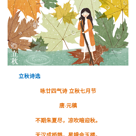
立秋诗选
咏廿四气诗 立秋七月节
唐·元稹
不期朱夏尽，凉吹暗迎秋。
天汉成桥鹊，星娥会玉楼。