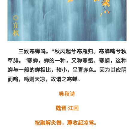
三候寒蝉鸣。“秋风起兮寒雁归。寒蝉鸣兮秋
草腓。”寒蝉，蝉的一种，又称寒螿、寒蜩，这种
蝉与一般的蝉相比，较小，呈青赤色。因为其应阴
而鸣，鸣则天凉，故谓之寒蝉。
咏秋诗
魏晋·江回
祝融解炎辔，蓐收起凉驾。