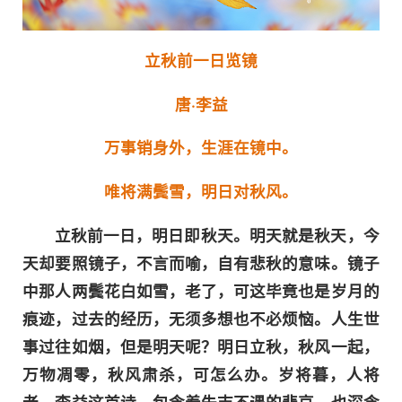
立秋前一日览镜
唐·李益
万事销身外，生涯在镜中。
唯将满鬓雪，明日对秋风。
立秋前一日，明日即秋天。明天就是秋天，今
天却要照镜子，不言而喻，自有悲秋的意味。镜子
中那人两鬓花白如雪，老了，可这毕竟也是岁月的
痕迹，过去的经历，无须多想也不必烦恼。人生世
事过往如烟，但是明天呢？明日立秋，秋风一起，
万物凋零，秋风肃杀，可怎么办。岁将暮，人将
老，李益这首诗，包含着失志不遇的悲哀，也深含