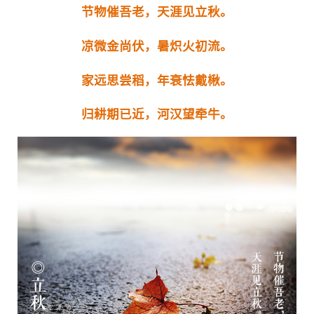
节物催吾老，天涯见立秋。
凉微金尚伏，暑炽火初流。
家远思尝稻，年衰怯戴楸。
归耕期已近，河汉望牵牛。