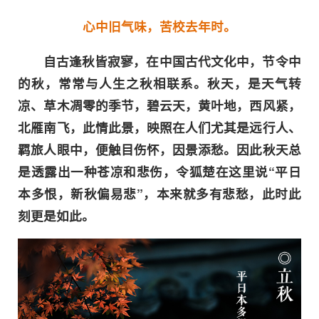
心中旧气味，苦校去年时。
自古逢秋皆寂寥，在中国古代文化中，节令中
的秋，常常与人生之秋相联系。秋天，是天气转
凉、草木凋零的季节，碧云天，黄叶地，西风紧，
北雁南飞，此情此景，映照在人们尤其是远行人、
羁旅人眼中，便触目伤怀，因景添愁。因此秋天总
是透露出一种苍凉和悲伤，令狐楚在这里说“平日
本多恨，新秋偏易悲”，本来就多有悲愁，此时此
刻更是如此。