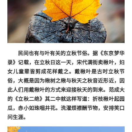
民间也有与叶有关的立秋节俗。据《东京梦华
录》记载，在立秋日这一天，宋代满街卖楸叶，妇
女儿童辈皆剪成花样戴之。戴楸叶是古时立秋节
俗，大概是因为楸树之楸与秋天之秋音近形近，因
此人们用戴楸叶的方式来迎接秋天的到来。范成大
的《立秋二绝》其二中就这样写道：折枝楸叶起园
瓜，赤小如珠咽井花。洗濯烦襟酬节物，安排笑口
问生涯。