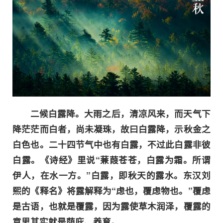
二候白露降。大雨之后，清凉风来，而天气下
降茫茫而白者，尚未凝珠，故曰白露降，示秋金之
白色也。二十四节气中也有白露，不过此白露非彼
白露。《诗经》里说“蒹葭苍苍，白露为霜。所谓
伊人，在水一方。”白露，即秋天的露水。东汉刘
熙的《释名》将露解释为“虑也，覆虑物也。”覆虑
是古语，也就是覆露，因为露使草木润泽，覆露的
意思其实就是荫庇、养育。