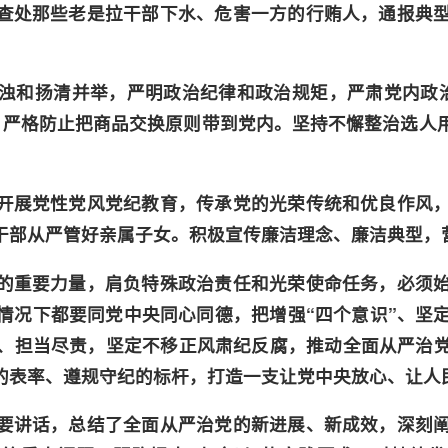
查处那些老是拉干部下水、危害一方的行贿人，通报典
浊和扬清并举，严明政治纪律和政治规矩，严肃党内政治生
子，严格防止把商品交换原则带到党内。坚持不懈整治选
开展党性党风党纪教育，传承党的光荣传统和优良作风
干部从严管好亲属子女。积极宣传廉洁理念、廉洁典型，
的重要力量，肩负特殊政治责任和光荣使命任务，必须
况下都要同党中央同心同德，把增强“四个意识”、坚定
、担当尽责，坚定不移正风肃纪反腐，推动全面从严治
命的表率、遵规守纪的标杆，打造一支让党中央放心、让人
要讲话，总结了全面从严治党的新进展、新成效，深刻