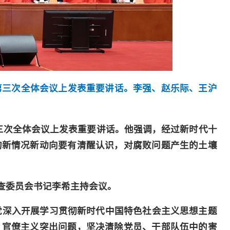
第三次全体会议上发表重要讲话。李强、赵乐际、王沪
三次全体会议上发表重要讲话。他强调，经过新时代十
的新情况新动向要有清醒认识，对腐败问题产生的土壤
。
查委员会书记李希主持会议。
党深入开展学习贯彻新时代中国特色社会主义思想主题
、官僚主义突出问题，坚决清除党员、干部队伍中的害