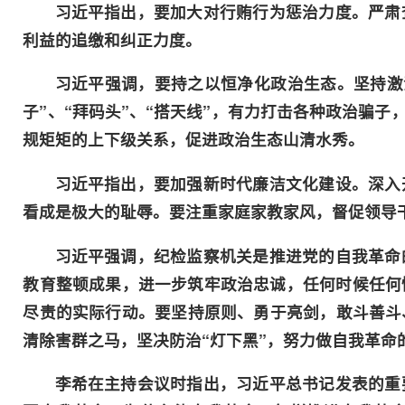
习近平指出，要加大对行贿行为惩治力度。严肃
利益的追缴和纠正力度。
习近平强调，要持之以恒净化政治生态。坚持激
子”、“拜码头”、“搭天线”，有力打击各种政治骗
规矩矩的上下级关系，促进政治生态山清水秀。
习近平指出，要加强新时代廉洁文化建设。深入
看成是极大的耻辱。要注重家庭家教家风，督促领导
习近平强调，纪检监察机关是推进党的自我革命
教育整顿成果，进一步筑牢政治忠诚，任何时候任何情
尽责的实际行动。要坚持原则、勇于亮剑，敢斗善斗
清除害群之马，坚决防治“灯下黑”，努力做自我革
李希在主持会议时指出，习近平总书记发表的重