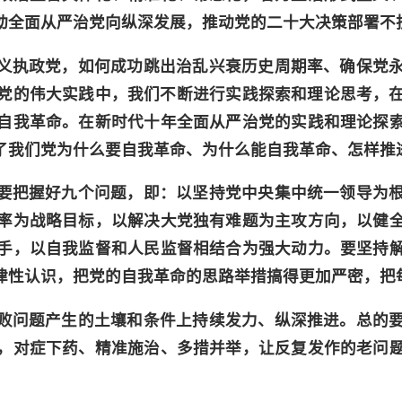
动全面从严治党向纵深发展，推动党的二十大决策部署不
义执政党，如何成功跳出治乱兴衰历史周期率、确保党
党的伟大实践中，我们不断进行实践探索和理论思考，在
自我革命。在新时代十年全面从严治党的实践和理论探
了我们党为什么要自我革命、为什么能自我革命、怎样推
要把握好九个问题，即：以坚持党中央集中统一领导为
率为战略目标，以解决大党独有难题为主攻方向，以健
手，以自我监督和人民监督相结合为强大动力。要坚持
律性认识，把党的自我革命的思路举措搞得更加严密，把
败问题产生的土壤和条件上持续发力、纵深推进。总的
，对症下药、精准施治、多措并举，让反复发作的老问