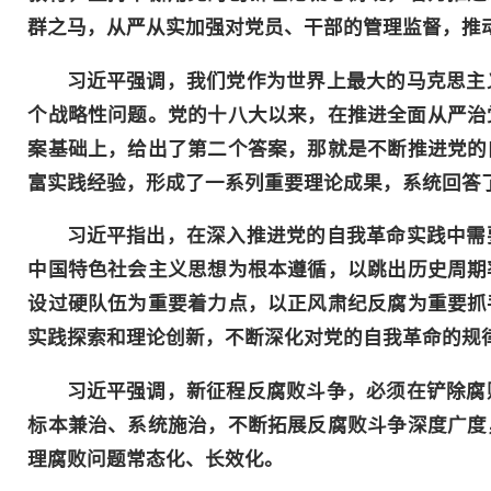
群之马，从严从实加强对党员、干部的管理监督，推
习近平强调，我们党作为世界上最大的马克思主
个战略性问题。党的十八大以来，在推进全面从严治
案基础上，给出了第二个答案，那就是不断推进党的
富实践经验，形成了一系列重要理论成果，系统回答
习近平指出，在深入推进党的自我革命实践中需
中国特色社会主义思想为根本遵循，以跳出历史周期
设过硬队伍为重要着力点，以正风肃纪反腐为重要抓
实践探索和理论创新，不断深化对党的自我革命的规
习近平强调，新征程反腐败斗争，必须在铲除腐
标本兼治、系统施治，不断拓展反腐败斗争深度广度
理腐败问题常态化、长效化。