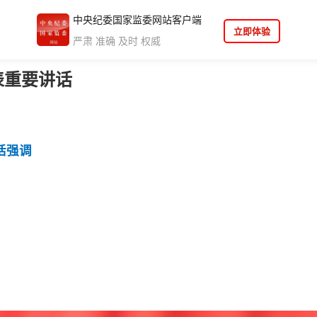
中央纪委国家监委网站客户端
立即体验
严肃 准确 及时 权威
表重要讲话
话强调